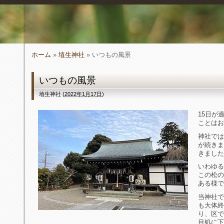
ホーム
»
埴生神社
» いつもの風景
いつもの風景
埴生神社
(
2022年1月17日
)
15日が
ことはお
神社では
が続きま
きました
いわゆる
この松の
ある様で
当神社で
も大体終
り、区で
目処に下