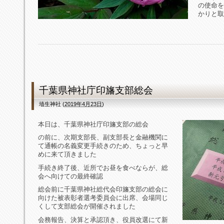
の使命を
かりと取
千葉県神社庁印旛支部総会
埴生神社
(
2019年4月23日
)
本日は、千葉県神社庁印旛支部の総会
の前に、次期支部長、副支部長と金融機関に
て通帳の名義変更手続きのため、ちょっと早
めに来て頂きました
手続き終了後、近所でお昼を食べならが、総
会へ向けての最終確認
総会前に千葉県神社総代会印旛支部の総会に
向けた被表彰者選考委員会に出席、会場同じ
くして支部総会が開催されました
会務報告、決算と承認頂き、役員改選にて新