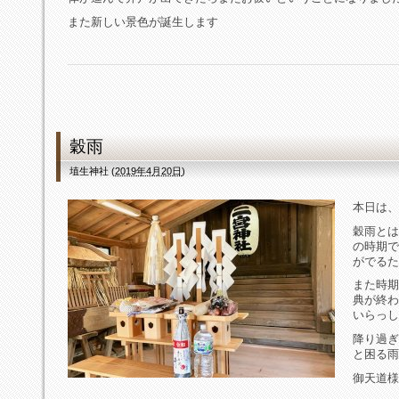
また新しい景色が誕生します
穀雨
埴生神社
(
2019年4月20日
)
本日は、
穀雨とは
の時期で
がでるた
また時期
典が終わ
いらっし
降り過ぎ
と困る雨
御天道様