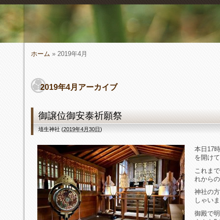
ホーム
» 2019年4月
2019年4月アーカイブ
御譲位御安泰祈願祭
埴生神社
(
2019年4月30日
)
本日17
を開けて
これまで
れからの
神社の方
しゃいま
御殿で明