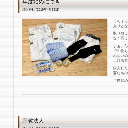
年度始めにつき
埴生神社
(
2019年4月13日
)
そろそろ
入りとな
取り敢え
なく揃え
まぁ、2
での物も
れないの
上げる意
購入した
要なもの
年度始め
宗教法人