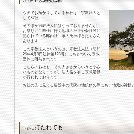
埴生神社
(
2019年4月12日
)
ウチでお預かりしている神社は、宗教法人と
して37社
そのほか宗教法人にはなっておりませんが、
お祭りにご奉仕に行く地域の神社や会社等に
祀られている邸内社、家の氏神様とたくさん
あります
この宗教法人というのは、宗教法人法
（昭和
26年4月3日法律第126号）
にもとづいて宗教
団体に附与されます
こちらのお社も、その大きさからいうと小さ
いものとなりますが、法人格を有し宗教活動
が行われております
お社の先に見える建設中の病院の地鎮祭の際にも、地元の神様
雨に打たれても