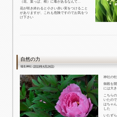
（花、葉っぱ、根）に毒があるなんて...
花が咲き終わると小さい赤い実をつけること
がありますが、これも危険ですのでお気をつ
け下さい
自然の力
埴生神社
(
2019年4月24日
)
神社の牡
御殿を開
には大き
こちらの
いたので
はちゃん
した
いたずら