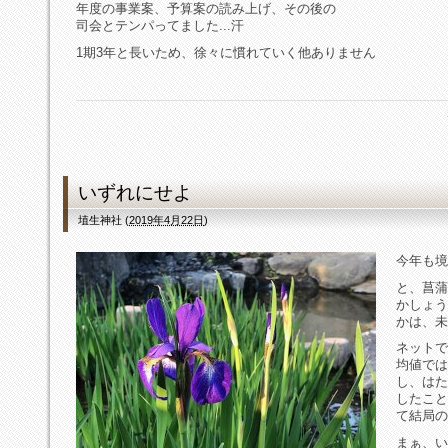
年度の事業案、予算案の読み上げ、その後の
司会とテンパってました...汗
1期3年と長いため、徐々に慣れていく他ありません
いずれにせよ
埴生神社
(
2019年4月22日
)
今年も境
と、菖蒲
かしょう
かは、未
ネットで
均値では
し、はた
したこと
て結局の
まぁ、い