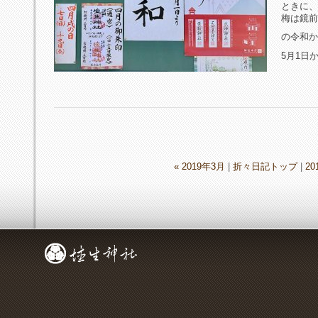
ときに、
梅は鏡前
の令和か
5月1日
« 2019年3月
|
折々日記トップ
|
20