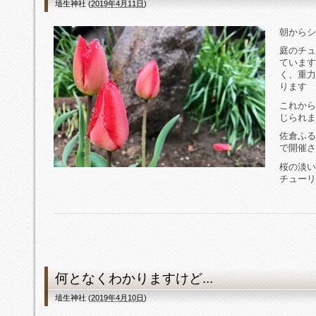
埴生神社
(
2019年4月11日
)
朝からシ
庭のチュ
ています
く、重力
ります
これから
じられま
佐倉ふる
で開催さ
桜の淡い
チューリ
何となくわかりますけど...
埴生神社
(
2019年4月10日
)