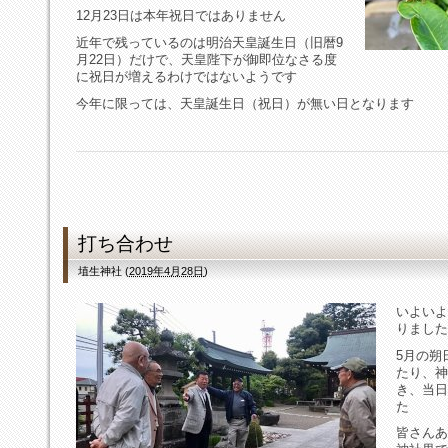
12月23日は本年祝日ではありません
近年で残っているのは明治天皇誕生日（旧暦9
月22日）だけで、天皇陛下が御即位なさる度
に祝日が増えるわけではないようです
今年に限っては、天皇誕生日（祝日）が無い日となります
打ち合わせ
埴生神社
(
2019年4月28日
)
いよいよ
りました
5月の朔
たり、神
き、当日
た
皆さんあ