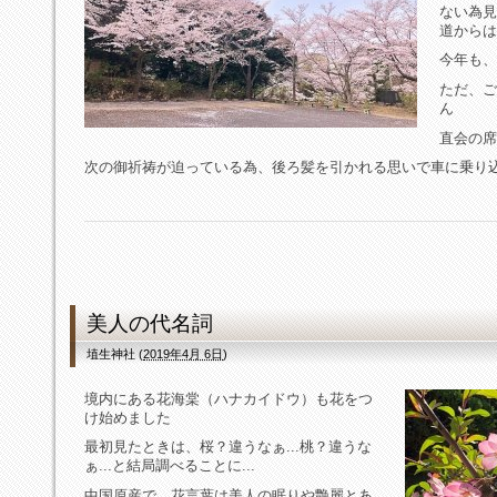
ない為見
道からは
今年も、
ただ、ご
ん
直会の席
次の御祈祷が迫っている為、後ろ髪を引かれる思いで車に乗り
美人の代名詞
埴生神社
(
2019年4月 6日
)
境内にある花海棠（ハナカイドウ）も花をつ
け始めました
最初見たときは、桜？違うなぁ...桃？違うな
ぁ...と結局調べることに...
中国原産で、花言葉は美人の眠りや艶麗とあ