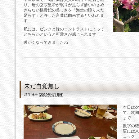
り、唐の玄宗皇帝が眠りが足らず酔いのさめ
きらない楊貴妃の美しさを「海棠の睡り未だ
足らず」と評した言葉に由来するといわれま
す
私には、ピンクと緑のコントラストによって
どちらかというと可愛さが感じられます
暖かくなってきましたね
未だ自覚無し
埴生神社
(
2019年4月 5日
)
本日は夕
て、次期
まで
数字の確
更には来
ェックし