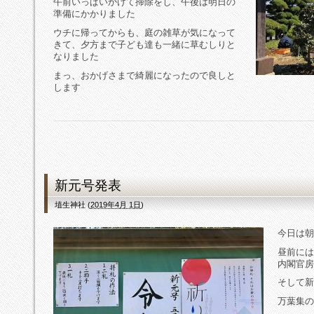
午前いっぱいかけて掃除をし、午後は明日の
準備にかかりました
ウチに帰ってからも、庭の雑草が気になって
きて、夕方まで子ども達も一緒に草むしりと
なりました
まっ、おかげさまで綺麗になったので良しと
します
新元号発表
埴生神社
(
2019年4月 1日
)
今日は朝
昼前には
内閣官房
そして新
万葉集の