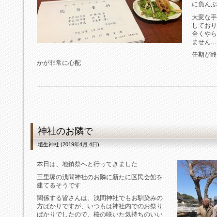
に負んぶ
大変な手
しており
全くやら
ません...
任期が終
かが非常に心配
神社のお隣で
埴生神社
(
2019年4月 4日
)
本日は、地鎮祭へと行ってきました
三里塚の浅間神社のお隣に新たに区民会館を
建てるそうです
関係する皆さんは、浅間神社でもお馴染みの
方ばかりですが、いつもは神社内でのお祭り
ばかりでしたので、桜の咲いた気持ちのいい