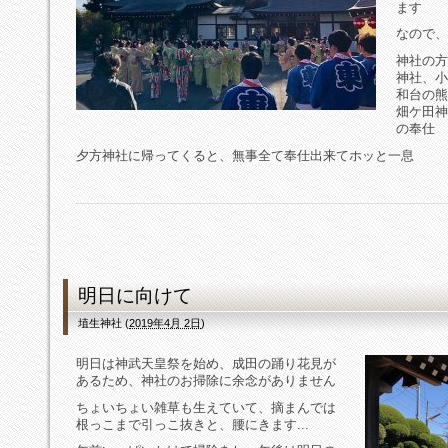
ます
なので、
神社の方
神社、小
和台の熊
畑ケ田神
の奉仕
夕方神社に帰ってくると、無事全て奉仕出来てホッと一息
明日に向けて
埴生神社
(
2019年4月 2日
)
明日は神武天皇祭を始め、成田の踊り花見が
あるため、神社のお掃除に余念がありません
ちょいちょい雑草も生えていて、摘まんでは
根っこまで引っこ抜きと、腰にきます...