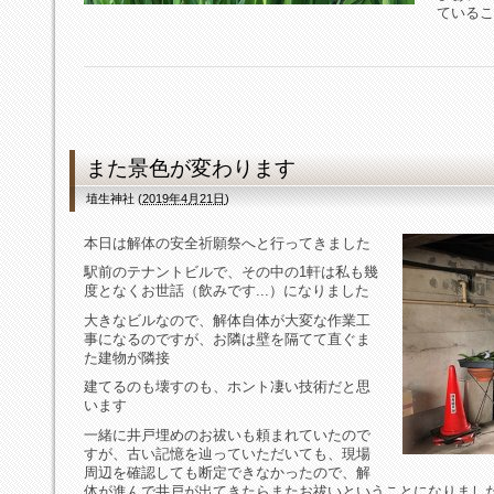
ているこ
また景色が変わります
埴生神社
(
2019年4月21日
)
本日は解体の安全祈願祭へと行ってきました
駅前のテナントビルで、その中の1軒は私も幾
度となくお世話（飲みです...）になりました
大きなビルなので、解体自体が大変な作業工
事になるのですが、お隣は壁を隔てて直ぐま
た建物が隣接
建てるのも壊すのも、ホント凄い技術だと思
います
一緒に井戸埋めのお祓いも頼まれていたので
すが、古い記憶を辿っていただいても、現場
周辺を確認しても断定できなかったので、解
体が進んで井戸が出てきたらまたお祓いということになりまし