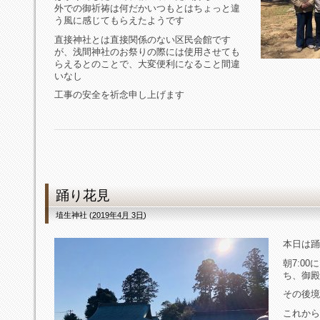
外での御祈祷は何だかいつもとはちょっと違
う風に感じてもらえたようです
直接神社とは直接関係のない区民会館です
が、浅間神社のお祭りの際には使用させても
らえるとのことで、大変便利になること間違
いなし
工事の安全を祈念申し上げます
踊り花見
埴生神社
(
2019年4月 3日
)
本日は踊
朝7:0
ち、御殿
その後境
これから