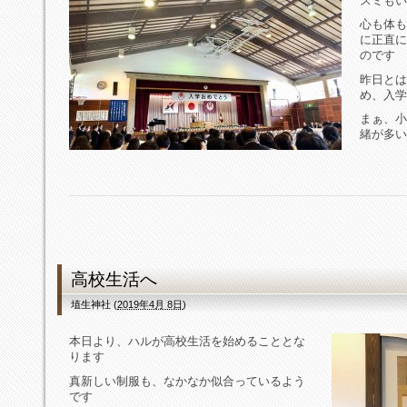
スミもい
心も体も
に正直に
のです
昨日とは
め、入学
まぁ、小
緒が多い
高校生活へ
埴生神社
(
2019年4月 8日
)
本日より、ハルが高校生活を始めることとな
ります
真新しい制服も、なかなか似合っているよう
です