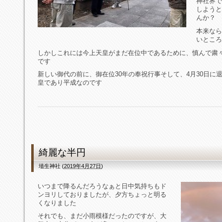
神社界で
しようと
んか？
本来なら
いところ
しかしこれには今上天皇がまだ在位中であるために、慎んで粛
です
新しい御代の前に、御在位30年の奉祝行事そして、4月30日に
皇であり平成なのです
綺麗な半円
埴生神社
(
2019年4月27日
)
いつまで降るんだろうなぁと日中気持ちもド
ンヨリしておりましたが、夕方ちょっと明る
くなりました
それでも、まだ小雨模様だったのですが、大