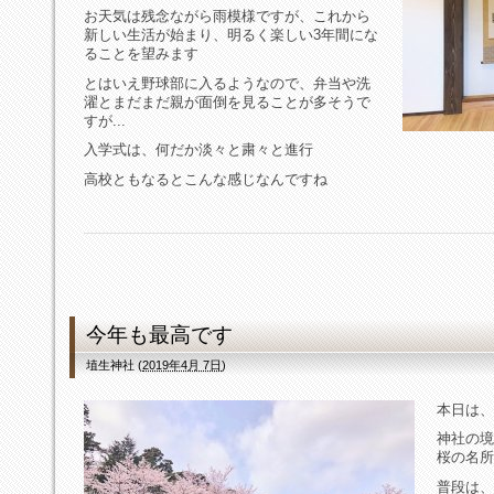
お天気は残念ながら雨模様ですが、これから
新しい生活が始まり、明るく楽しい3年間にな
ることを望みます
とはいえ野球部に入るようなので、弁当や洗
濯とまだまだ親が面倒を見ることが多そうで
すが...
入学式は、何だか淡々と粛々と進行
高校ともなるとこんな感じなんですね
今年も最高です
埴生神社
(
2019年4月 7日
)
本日は、
神社の境
桜の名所
普段は、