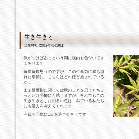
生き生きと
埴生神社
(
2019年4月19日
)
気がつけばあっという間に境内も色付いてき
ております
毎度毎度思うのですが、この生命力に満ち溢
れた季節に、こちらはどれほど癒されている
か...
まぁ落葉樹に関しては秋のことを思うとちょ
っとだけ恐怖にも感じますが、それでもこの
生き生きとした明るい色は、みている私たち
にも活力を与えてくれます
今日も元気に1日を過ごせそうです