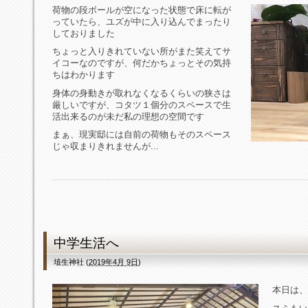
荷物の段ボールが空になった状態で床に転が
っていたら、ユズが中に入り込んでまったり
しておりました
ちょっと入りきれていない所がまた笑えてサ
イコーなのですが、何だかちょっとその気持
ちはわかります
身体の身動きが取れなくなるくらいの狭さは
厳しいですが、コタツ１個分のスペースで生
活出来るのが未だ私の理想の空間です
まぁ、現実邸には自前の荷物もそのスペース
じゃ収まりきれませんが...
中学生活へ
埴生神社
(
2019年4月 9日
)
本日は、