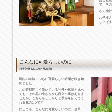
ある程度
で、その
さて神社
お子様方
し上げま
こんなに可愛らしいのに
埴生神社
(
2019年4月25日
)
境内の道路っぷちに可愛らしい鈴蘭が咲き始
めました
この時期同じく咲いている牡丹や菖蒲と比べ
ても、その花の小ささから目立つ事はありま
せんが、こちらもしっかりと季節を伝えてく
れる花の1つです
にしても、こんなに可愛らしいのに、全草