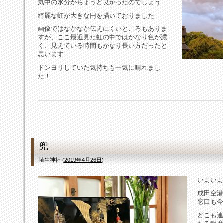
気中の水分がちょうど良かったのでしょう
綺麗な虹が大きな円を描いておりました
画像ではなかなか伝えにくいところもありま
すが、ここ最近見た虹の中ではかなり色が濃
く、見えている時間もかなり長い方だったと
思います
ドンヨリしていた気持ちも一気に晴れまし
た！
兜
埴生神社
(
2019年4月26日
)
いよいよ
成田空港
窓口も今
どこも連