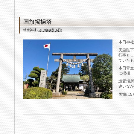
国旗掲揚塔
埴生神社
(
2019年4月16日
)
本日神社
天皇陛下
行事とし
ていたも
本日青空
に掲揚
設置場所
違いなか
国旗は5